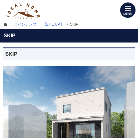
プロの目線からご提案。愛知県西尾市の注文住宅・新築戸建てを手がける工務店な
愛知県西尾市の新築・注文住宅・新築戸建てを手がける工務店ならIDEAL HOME
ホーム
ラインナップ
【LIFE UP】
SKIP
SKIP
SKIP