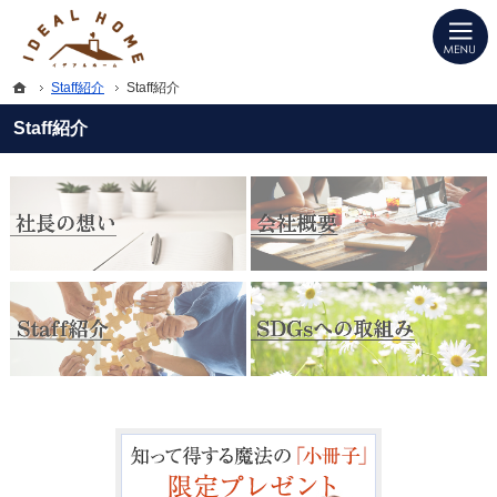
プロの目線からご提案。愛知県西尾市の注文住宅・新築戸建てを手がける工務店な
愛知県西尾市の新築・注文住宅・新築戸建てを手がける工務店ならIDEAL HOME
ホーム
Staff紹介
Staff紹介
Staff紹介